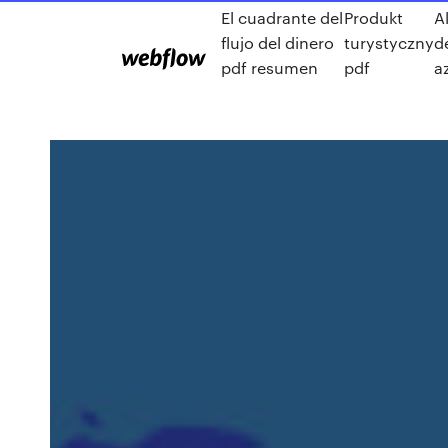
El cuadrante del
Produkt
A
flujo del dinero
turystyczny
d
pdf resumen
pdf
a