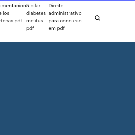
limentacion
5 pilar
Direito
e los
diabetes
administrativo
ztecas pdf
melitus
para concurso
pdf
em pdf